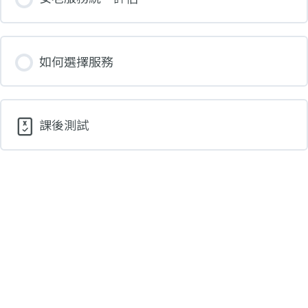
0% 完成
0/3 步
如何選擇服務
醫療跟進 & 社區照顧服務
暫托/院舍照顧服務
課後測試
照顧者支援及其他服務