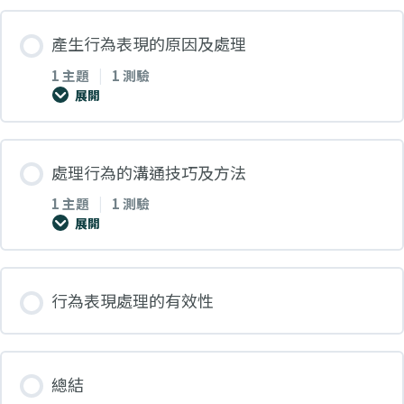
產生行為表現的原因及處理
1 主題
|
1 測驗
展開
課堂內容
處理行為的溝通技巧及方法
0% 完成
0/1 步
1 主題
|
1 測驗
展開
產生行為表現的原因及處理
課堂內容
行為表現處理的有效性
小練習 1
0% 完成
0/1 步
總結
處理行為的溝通技巧及方法