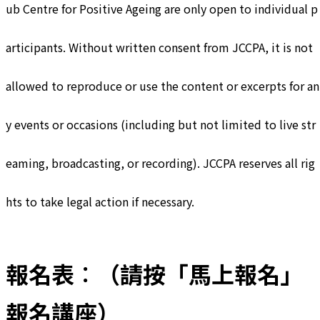
ub Centre for Positive Ageing are only open to individual p
articipants. Without written consent from JCCPA, it is not
allowed to reproduce or use the content or excerpts for an
y events or occasions (including but not limited to live str
eaming, broadcasting, or recording). JCCPA reserves all rig
hts to take legal action if necessary.
報名表︰（請按「馬上報名」
報名講座）