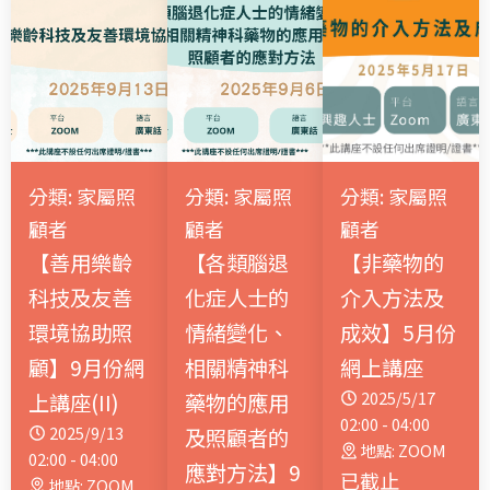
分類: 家屬照
分類: 家屬照
分類: 家屬照
顧者
顧者
顧者
【善用樂齡
【各類腦退
【非藥物的
科技及友善
化症人士的
介入方法及
環境協助照
情緒變化、
成效】5月份
顧】9月份網
相關精神科
網上講座
2025/5/17
上講座(II)
藥物的應用
02:00 - 04:00
2025/9/13
及照顧者的
地點: ZOOM
02:00 - 04:00
應對方法】9
已截止
地點: ZOOM