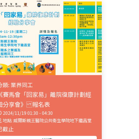
分類: 業界同工
《賽馬會「回家易」離院復康計劃經
驗分享會》 報名表
2024/11/19 01:30 - 04:30
地點: 威爾斯親王醫院公共衛生學院地下繼昌堂
已截止