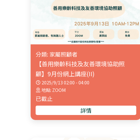
分類: 家屬照顧者
【善用樂齡科技及友善環境協助照
顧】9月份網上講座(II)
2025/9/13 02:00 - 04:00
地點: ZOOM
已截止
詳情