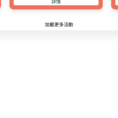
詳情
加載更多活動
園
訓練及課程查詢
2946 8139
智園
training@jccpa.org.hk
隊
退化症
務
目
果